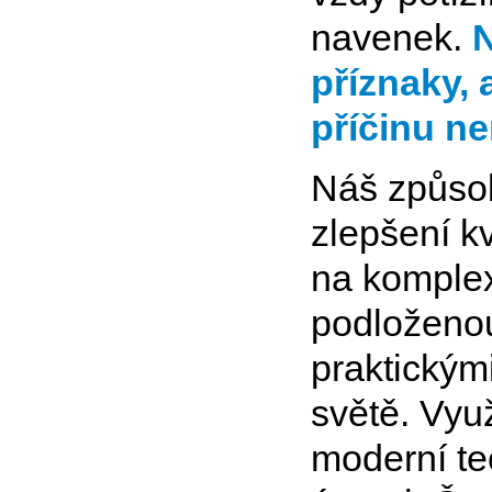
navenek.
N
příznaky, 
příčinu n
Náš způsob
zlepšení k
na komplexn
podloženou
praktickým
světě. Vyu
moderní te