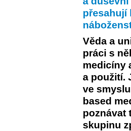
a duševní 
přesahují 
náboženst
Věda a uni
práci s ně
medicíny 
a použití.
ve smyslu
based med
poznávat t
skupinu z