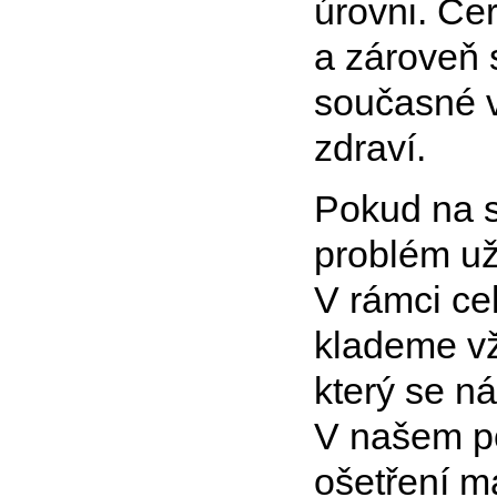
úrovni. Če
a zároveň 
současné v
zdraví.
Pokud na s
problém u
V rámci ce
klademe vž
který se ná
V našem poj
ošetření ma