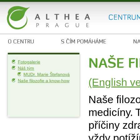
O CENTRU
S ČÍM POMÁHÁME
NA
NAŠE F
Fotogalerie
Náš tým
MUDr. Marie Štefanová
(English v
Naše filozofie a know-how
Naše filoz
medicíny. 
příčiny zd
vždy potíž