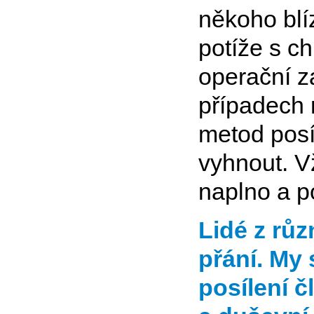
někoho bl
potíže s ch
operační z
případech
metod posíl
vyhnout. 
naplno a p
Lidé z rů
přání. My
posílení č