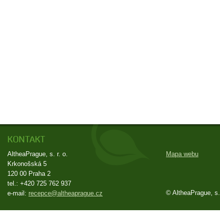
KONTAKT
AltheaPrague, s. r. o.
Mapa webu
Krkonošská 5
120 00 Praha 2
tel.: +420 725 762 937
© AltheaPrague, s. 
e-mail:
zc.eugarpaehtla@ecpecer