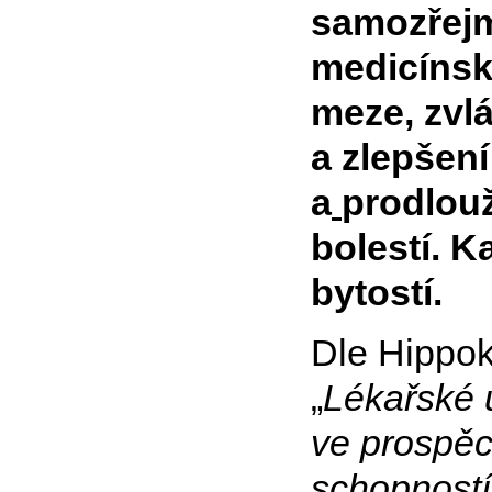
samozřejm
medicínské
meze, zvlá
a zlepšení
a
prodlouž
bolestí. K
bytostí.
Dle Hippokr
„
Lékařské 
ve prospě
schopností