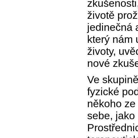
zkušenosti,
životě prož
jedinečná a
který nám 
životy, uvě
nové zkuše
Ve skupin
fyzické po
někoho ze 
sebe, jako
Prostředni