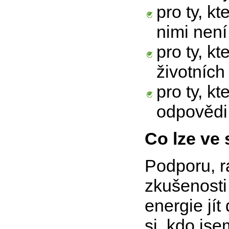
pro ty, kt
nimi nen
pro ty, kt
životních 
pro ty, kt
odpovědi
Co lze ve 
Podporu, r
zkušenosti
energie jí
si, kdo js