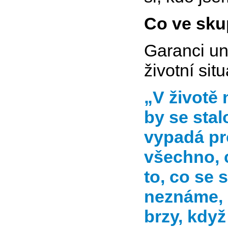
Co ve skup
Garanci un
životní situ
„V životě 
by se sta
vypadá pr
všechno, 
to, co se 
neznáme, 
brzy, kdy