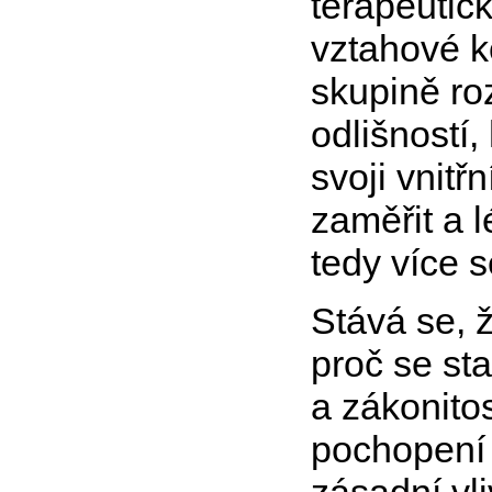
terapeutic
vztahové k
skupině ro
odlišností,
svoji vnitř
zaměřit a 
tedy více 
Stává se, 
proč se st
a zákonitos
pochopení 