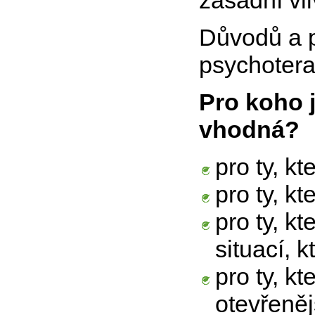
zásadní vli
Důvodů a p
psychotera
Pro koho 
vhodná?
pro ty, kt
pro ty, k
pro ty, k
situací, k
pro ty, kt
otevřeně