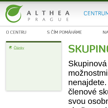
O CENTRU
S ČÍM POMÁHÁME
NA
SKUPIN
Články
Skupinová 
možnostmi, 
nenajdete.
členové sk
svou osobno