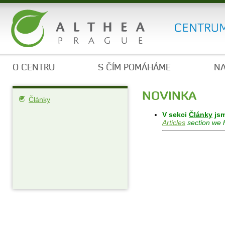
O CENTRU
S ČÍM POMÁHÁME
NA
NOVINKA
Články
V sekci
Články
jsm
Articles
section we 