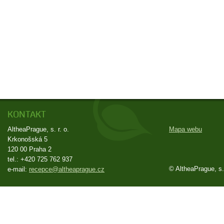
KONTAKT
AltheaPrague, s. r. o.
Mapa webu
Krkonošská 5
120 00 Praha 2
tel.: +420 725 762 937
© AltheaPrague, s. 
e-mail:
zc.eugarpaehtla@ecpecer